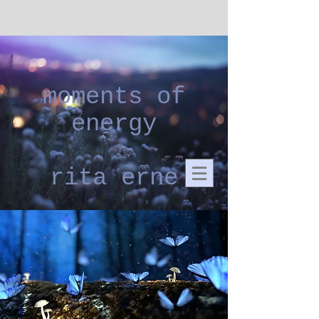
moments of
energy
rita erne