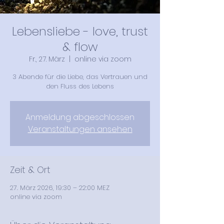
Lebensliebe - love, trust
& flow
Fr., 27. März
  |  
online via zoom
3 Abende für die Liebe, das Vertrauen und
den Fluss des Lebens
Anmeldung abgeschlossen
Veranstaltungen ansehen
Zeit & Ort
27. März 2026, 19:30 – 22:00 MEZ
online via zoom