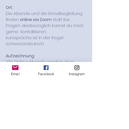
Ort:
Die Abende und die Einzelbegleitung 
finden 
online via Zoom
 statt Bei 
Fragen diesbezüglich kannst du mich 
gerne  kontaktieren.
Kurssprache ist in der Regel 
Schweizerdeutsch. 
Aufzeichnung
Alle Online-Abende werden über 
Zoom aufgezeichnet. 
Diese Aufzeichnungen stehen bis 30 
Email
Facebook
Instagram
Tage nach dem dritten Abend den 
Teilnehmer*innen online zur Verfügung.
So kannst du auch bei einer 
Abwesenheit in die Energie des 
Abends eintauchen und den 
verpassten Kurs online in deinem 
Tempo aufarbeiten, sodass es 
anschliessend gemeinsam wieder 
live in der Gruppe weitergehen darf.