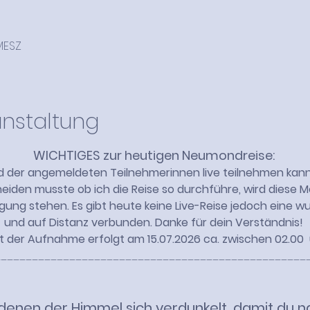
 MESZ
anstaltung
WICHTIGES zur heutigen Neumondreise:
d der angemeldeten Teilnehmerinnen live teilnehmen kann 
iden musste ob ich die Reise so durchführe, wird diese Mo
ung stehen. Es gibt heute keine Live-Reise jedoch eine wu
und auf Distanz verbunden. Danke für dein Verständnis! 
 der Aufnahme erfolgt am 15.07.2026 ca. zwischen 02.00  
__________________________________________________
 denen der Himmel sich verdunkelt, damit du 