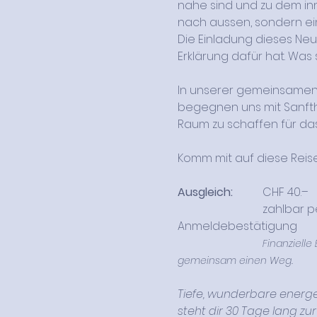
nahe sind und zu dem inn
nach aussen, sondern ei
Die Einladung dieses Ne
Erklärung dafür hat. Was 
In unserer gemeinsamen N
begegnen uns mit Sanfthe
Raum zu schaffen für das
Komm mit auf diese Reis
Ausgleich: 
    	CHF 40.– 
			zahlbar per TWINT, PayPal oder Kreditkarte / TWINT-Angaben folgen mit der 
Anmeldebestätigung 
			Finanzielle Engpässe sollen kein Grund sein, nicht dabei zu sein. Melde dich bei mir und wir finden 
gemeinsam einen Weg.
Tiefe, wunderbare energe
steht dir 30 Tage lang zu