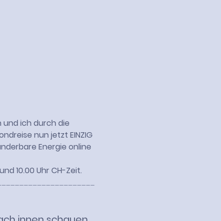
und ich durch die 
ndreise nun jetzt EINZIG 
nderbare Energie online 
und 10.00 Uhr CH-Zeit.
______________________
nach innen schauen 