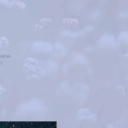
 eine
.