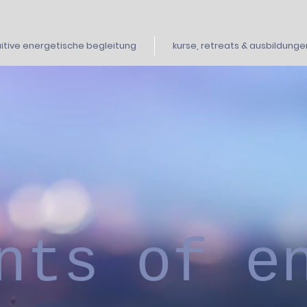
uitive energetische begleitung
kurse, retreats & ausbildunge
nts of e