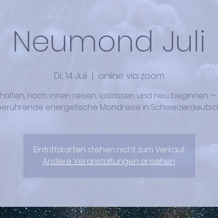
Neumond Juli
Di., 14. Juli
  |  
online via zoom
halten, nach innen reisen, loslassen und neu beginnen —
berührende energetische Mondreise in Schweizerdeutsch
Eintrittskarten stehen nicht zum Verkauf
Andere Veranstaltungen ansehen