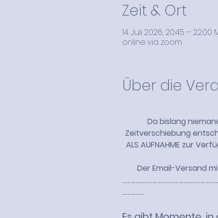
Zeit & Ort
14. Juli 2026, 20:45 – 22:00
online via zoom
Über die Ver
Da bislang nieman
Zeitverschiebung entsche
ALS AUFNAHME zur Verfüg
Der Email-Versand mit
_____________________
_____
Es gibt Momente, in