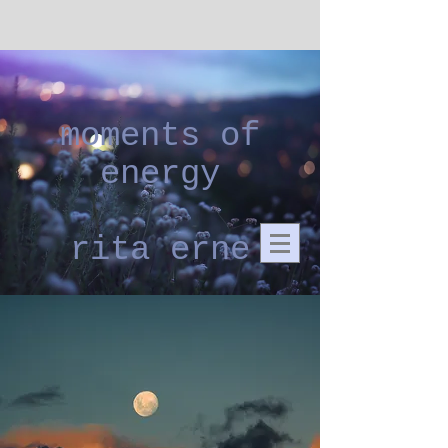
moments of
energy
rita erne