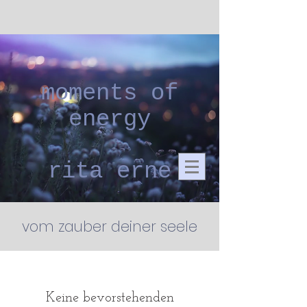
moments of
energy
rita erne
vom zauber deiner seele
Keine bevorstehenden