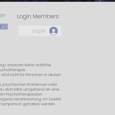
il?
Login Members:
r
Log In
y‘ ersetzen keine ärztliche
ychotherapie.
d sind nicht für Personen in akuten
n, psychischen Problemen oder
 du dich bitte umgehend an eine
nen Psychotherapeuten.
f eigene Verantwortung; im Zweifel
r Fachperson gehalten werden.