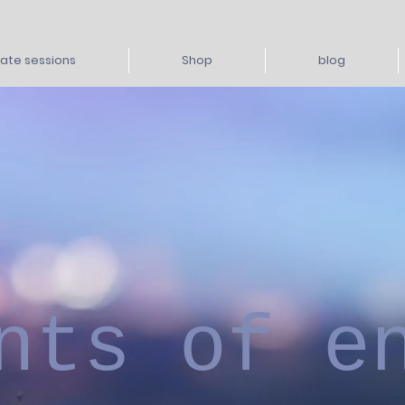
vate sessions
Shop
blog
nts of e