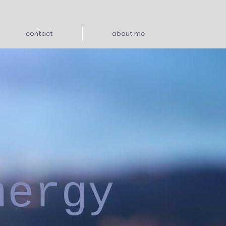
contact
about me
nergy