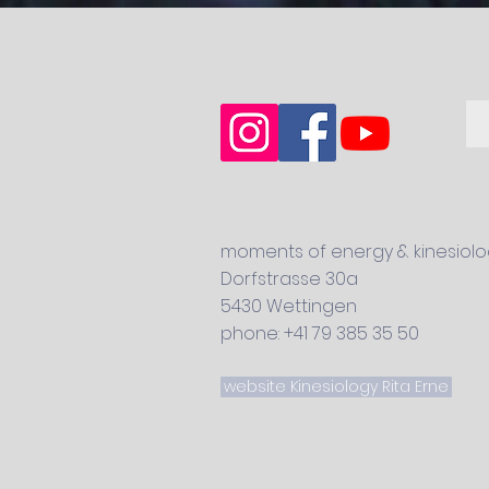
moments of energy & kinesiolog
Dorfstrasse 30a
5430 Wettingen
phone: +41 79 385 35 50
website Kinesiology Rita Erne